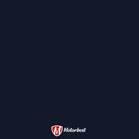
o estilo de vida minimalista e poupado, passou a ser con
a, convivia-se em piqueniques e as
scooters
eram um meio
 estrelas de cinema se rendiam.
se irrepetível que nasceu o Fiat 500. Era um automóvel 
des populares e cujas formas eram ditadas pela escassez
se um ícone. Passou a figurar em programas de televisão
fronteiras da cultura automóvel para se tornar símbol
de muito poucos modelos.